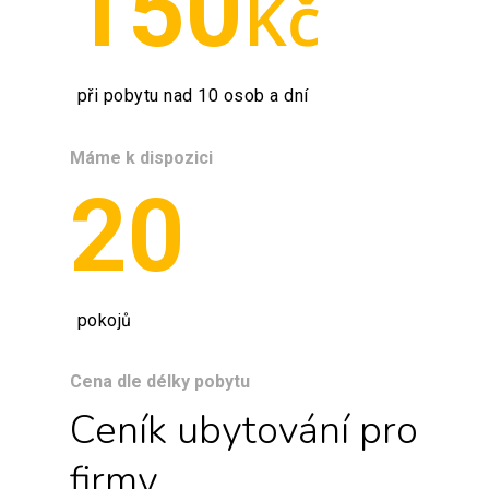
150
Kč
při pobytu nad 10 osob a dní
Máme k dispozici
20
pokojů
Cena dle délky pobytu
Ceník ubytování pro
firmy