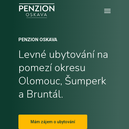
Skip
Menu
to
main
content
PENZION OSKAVA
Levné
ubytování
na
pomezí
okresu
Olomouc,
Šumperk
a
Bruntál.
Mám zájem o ubytování